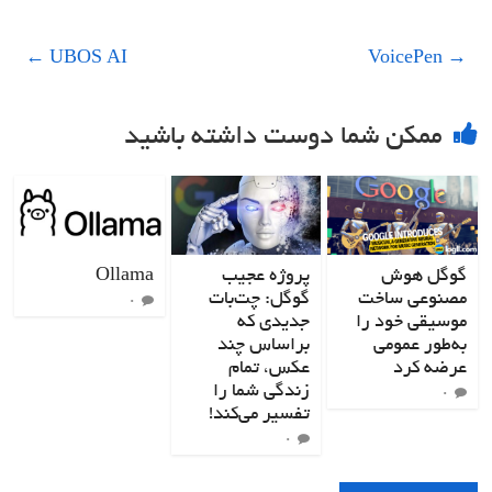
←
UBOS AI
VoicePen
→
ممکن شما دوست داشته باشید
گوگل هوش
پروژه عجیب
Ollama
مصنوعی ساخت
گوگل: چت‌بات
۰
موسیقی خود را
جدیدی که
به‌طور عمومی
براساس چند
عرضه کرد
عکس، تمام
زندگی شما را
۰
تفسیر می‌کند!
۰