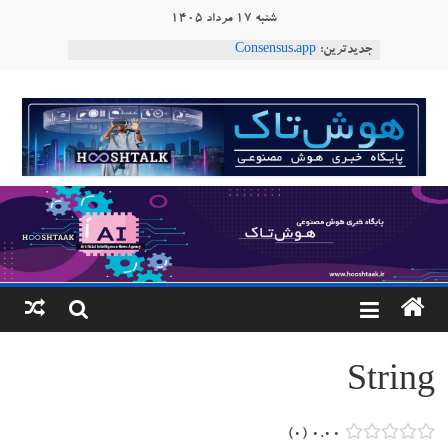
Ski
شنبه ۱۷ مرداد ۱۴۰۵
t
جدیدترین:
Consensus.app
conten
هوش مصنوعی با تنش‌های اجتماعی چه می‌کند؟
دستاورد تازه ایلان ماسک؛ هوش مصنوعی با لهجه
هوشتاک
طبیعی فارسی
ربات «Aru» محصول شرکت فرانسوی Nio
|
Robotics
ربات T‑800
پایگاه
خبری
هوش
مصنوعی
String
www.hooshtaak.ir
۰
۰.۰۰