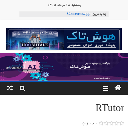
Ski
یکشنبه ۱۸ مرداد ۱۴۰۵
t
جدیدترین:
Consensus.app
conten
هوش مصنوعی با تنش‌های اجتماعی چه می‌کند؟
دستاورد تازه ایلان ماسک؛ هوش مصنوعی با لهجه
هوشتاک
طبیعی فارسی
ربات «Aru» محصول شرکت فرانسوی Nio
|
Robotics
ربات T‑800
پایگاه
خبری
هوش
مصنوعی
RTutor
www.hooshtaak.ir
۰
۰.۰۰