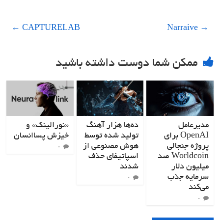
←
CAPTURELAB
Narraive
→
ممکن شما دوست داشته باشید
مدیرعامل
ده‌ها هزار آهنگ
«نورالینک» و
OpenAI برای
تولید شده توسط
خیزش پساانسان
پروژه جنجالی
هوش مصنوعی از
۰
Worldcoin صد
اسپاتیفای حذف
میلیون دلار
شدند
سرمایه جذب
۰
می‌کند
۰