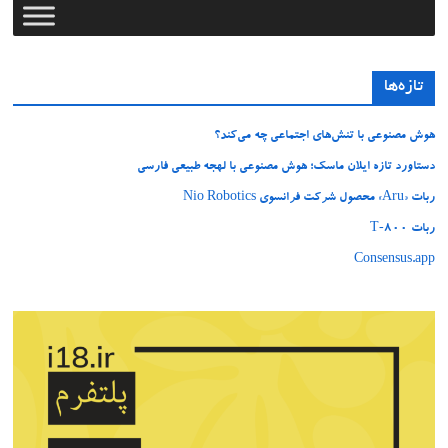
تازه‌ها
هوش مصنوعی با تنش‌های اجتماعی چه می‌کند؟
دستاورد تازه ایلان ماسک؛ هوش مصنوعی با لهجه طبیعی فارسی
ربات «Aru» محصول شرکت فرانسوی Nio Robotics
ربات T‑800
Consensus.app