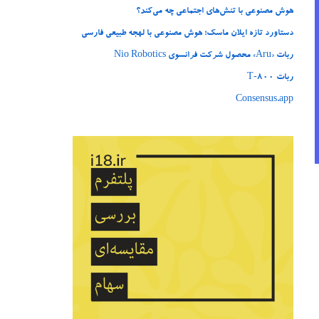
هوش مصنوعی با تنش‌های اجتماعی چه می‌کند؟
دستاورد تازه ایلان ماسک؛ هوش مصنوعی با لهجه طبیعی فارسی
ربات «Aru» محصول شرکت فرانسوی Nio Robotics
ربات T‑800
Consensus.app