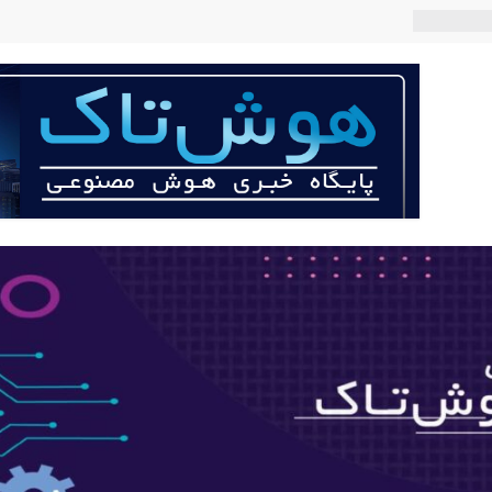
 می‌کند؟
عی با لهجه
ربات «Aru» محصول شرکت فرانسوی Nio