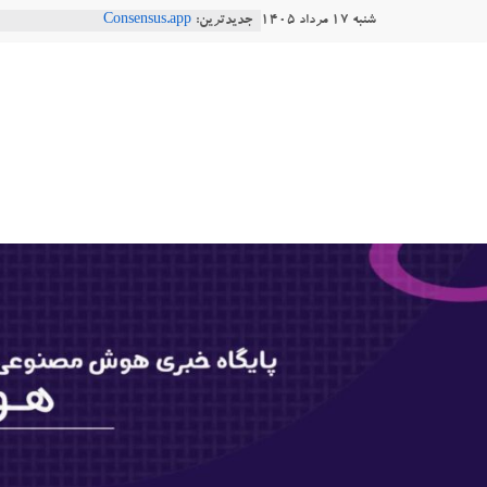
Ski
شنبه ۱۷ مرداد ۱۴۰۵
جدیدترین:
Consensus.app
t
هوش مصنوعی با تنش‌های اجتماعی چه
دستاورد تازه ایلان ماسک؛ هوش مصنو
conten
هوشتاک
طبیعی فارسی
Robotics
|
ربات T‑800
پایگاه
خبری
هوش
مصنوعی
www.hooshtaak.ir