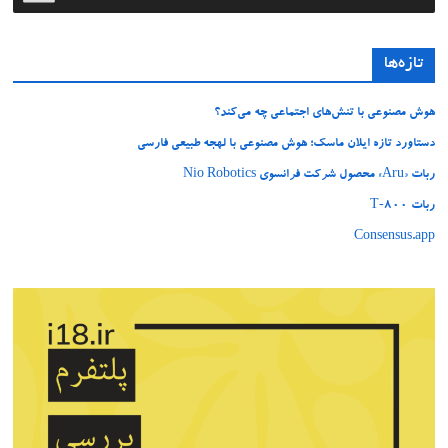
تازه‌ها
هوش مصنوعی با تنش‌های اجتماعی چه می‌کند؟
دستاورد تازه ایلان ماسک؛ هوش مصنوعی با لهجه طبیعی فارسی
ربات «Aru» محصول شرکت فرانسوی Nio Robotics
ربات T‑800
Consensus.app