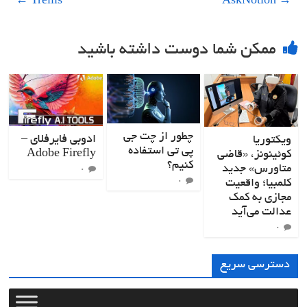
←
Trellis
AskNotion
→
ممکن شما دوست داشته باشید
چطور از چت جی
ادوبی فایرفلای –
ویکتوریا
پی تی استفاده
Adobe Firefly
کوئینونز، «قاضی
کنیم؟
متاورس» جدید
۰
کلمبیا؛ واقعیت
۰
مجازی به کمک
عدالت می‌آید
۰
دسترسی سریع