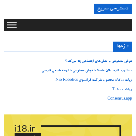
دسترسی سریع
تازه‌ها
هوش مصنوعی با تنش‌های اجتماعی چه می‌کند؟
دستاورد تازه ایلان ماسک؛ هوش مصنوعی با لهجه طبیعی فارسی
ربات «Aru» محصول شرکت فرانسوی Nio Robotics
ربات T‑800
Consensus.app