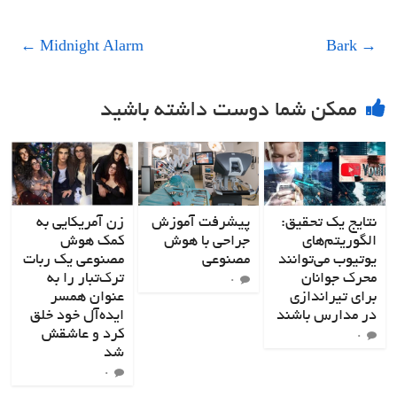
←
Midnight Alarm
Bark
→
ممکن شما دوست داشته باشید
نتایج یک تحقیق:
پیشرفت آموزش
زن آمریکایی به
الگوریتم‌های
جراحی با هوش
کمک هوش
یوتیوب می‌توانند
مصنوعی
مصنوعی یک ربات
محرک جوانان
ترک‌تبار را به
۰
برای تیراندازی
عنوان همسر
در مدارس باشند
ایده‌آل خود خلق
کرد و عاشقش
۰
شد
۰