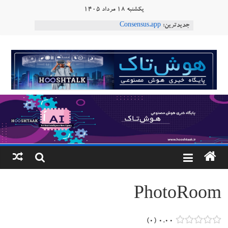
Ski
یکشنبه ۱۸ مرداد ۱۴۰۵
t
جدیدترین:
Consensus.app
conten
هوش مصنوعی با تنش‌های اجتماعی چه می‌کند؟
دستاورد تازه ایلان ماسک؛ هوش مصنوعی با لهجه
هوشتاک
طبیعی فارسی
ربات «Aru» محصول شرکت فرانسوی Nio
|
Robotics
ربات T‑800
پایگاه
خبری
هوش
مصنوعی
PhotoRoom
www.hooshtaak.ir
۰
۰.۰۰