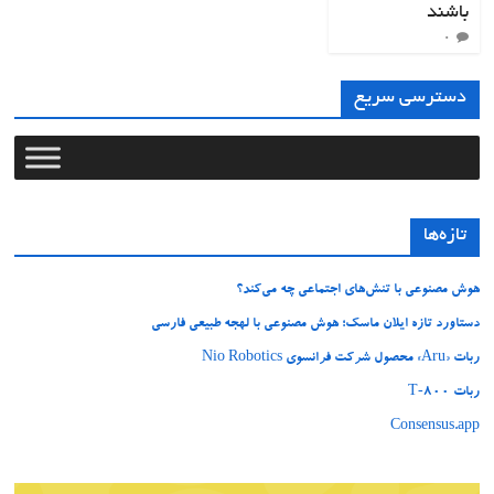
باشند
۰
دسترسی سریع
تازه‌ها
هوش مصنوعی با تنش‌های اجتماعی چه می‌کند؟
دستاورد تازه ایلان ماسک؛ هوش مصنوعی با لهجه طبیعی فارسی
ربات «Aru» محصول شرکت فرانسوی Nio Robotics
ربات T‑800
Consensus.app