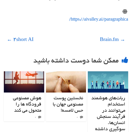
https://aivalley.ai/paragraphica/
←
2short AI
Brain.fm
→
ممکن شما دوست داشته باشید
ربات‌های هوشمند
نخستین پوست
هوش مصنوعی
استخدام
مصنوعی جهان با
فرودگاه ها را
می‌توانند در
حس لامسه!
متحول می کند
فرآیند سنجش
۰
۰
انسان‌ها،
سوگیری‌ داشته