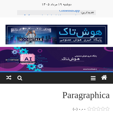
Ski
دوشنبه ۱۹ مرداد ۱۴۰۵
t
جدیدترین:
Consensus.app
conten
هوش مصنوعی با تنش‌های اجتماعی چه می‌کند؟
دستاورد تازه ایلان ماسک؛ هوش مصنوعی با لهجه
هوشتاک
طبیعی فارسی
ربات «Aru» محصول شرکت فرانسوی Nio
|
Robotics
ربات T‑800
پایگاه
خبری
هوش
مصنوعی
Paragraphica
www.hooshtaak.ir
۰
۰.۰۰