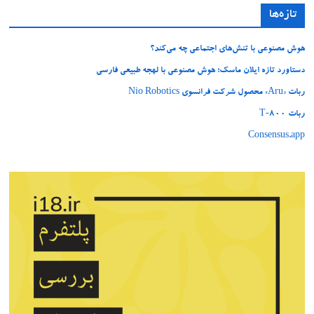
تازه‌ها
هوش مصنوعی با تنش‌های اجتماعی چه می‌کند؟
دستاورد تازه ایلان ماسک؛ هوش مصنوعی با لهجه طبیعی فارسی
ربات «Aru» محصول شرکت فرانسوی Nio Robotics
ربات T‑800
Consensus.app