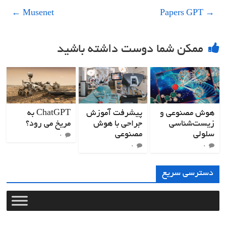
←
Musenet
Papers GPT
→
ممکن شما دوست داشته باشید
هوش مصنوعی و
پیشرفت آموزش
ChatGPT به
زیست‌شناسی
جراحی با هوش
مریخ می رود؟
سلولی
مصنوعی
۰
۰
۰
دسترسی سریع