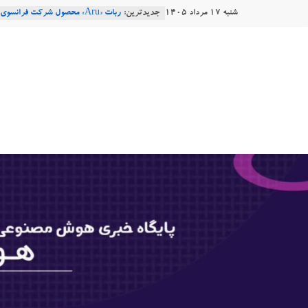
Ski
شنبه ۱۷ مرداد ۱۴۰۵
جدیدترین:
t
Robotics
ربات T‑800
conten
هوشتاک
Consensus.app
هوش مصنوعی با تنش‌های اجتماعی چه
دستاورد تازه ایلان ماسک؛ هوش مصنو
|
طبیعی فارسی
پایگاه
خبری
هوش
مصنوعی
www.hooshtaak.ir