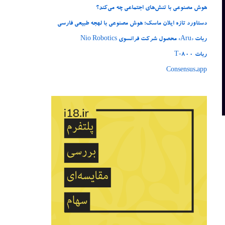
هوش مصنوعی با تنش‌های اجتماعی چه می‌کند؟
دستاورد تازه ایلان ماسک؛ هوش مصنوعی با لهجه طبیعی فارسی
ربات «Aru» محصول شرکت فرانسوی Nio Robotics
ربات T‑800
Consensus.app