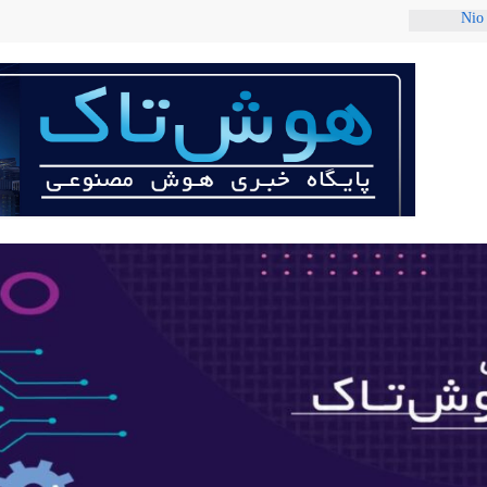
ربات «Aru» محصول شرکت فرانسوی Nio
 می‌کند؟
عی با لهجه