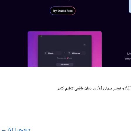
←
AI Lawyer