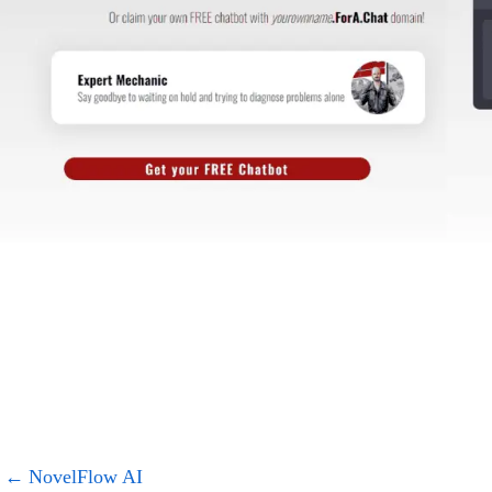
←
NovelFlow AI