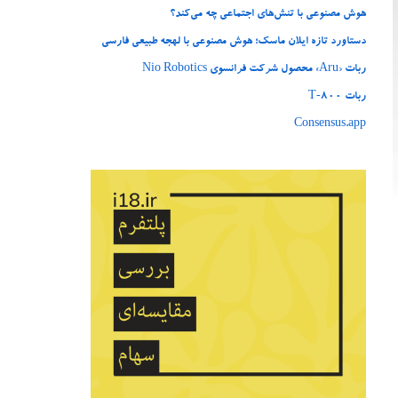
هوش مصنوعی با تنش‌های اجتماعی چه می‌کند؟
دستاورد تازه ایلان ماسک؛ هوش مصنوعی با لهجه طبیعی فارسی
ربات «Aru» محصول شرکت فرانسوی Nio Robotics
ربات T‑800
Consensus.app