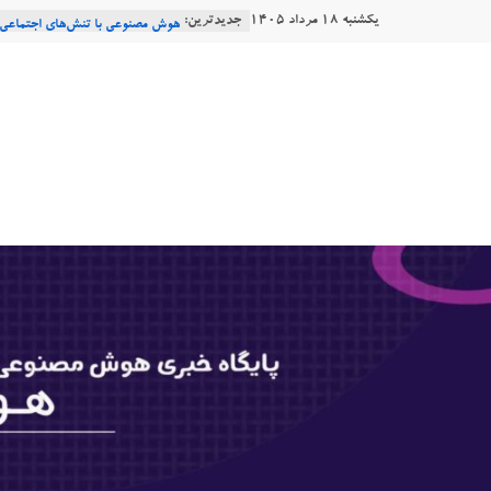
Ski
یکشنبه ۱۸ مرداد ۱۴۰۵
جدیدترین:
Consensus.app
t
هوش مصنوعی با تنش‌های اجتماعی 
دستاورد تازه ایلان ماسک؛ هوش مص
conten
هوشتاک
طبیعی فارسی
Robotics
|
ربات T‑800
پایگاه
خبری
هوش
مصنوعی
www.hooshtaak.ir