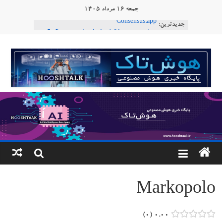
Ski
جمعه ۱۶ مرداد ۱۴۰۵
t
جدیدترین:
Consensus.app
conten
هوش مصنوعی با تنش‌های اجتماعی چه می‌کند؟
دستاورد تازه ایلان ماسک؛ هوش مصنوعی با لهجه
هوشتاک
طبیعی فارسی
ربات «Aru» محصول شرکت فرانسوی Nio
|
Robotics
ربات T‑800
پایگاه
خبری
هوش
مصنوعی
Markopolo
www.hooshtaak.ir
۰
۰.۰۰