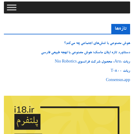
تازه‌ها
هوش مصنوعی با تنش‌های اجتماعی چه می‌کند؟
دستاورد تازه ایلان ماسک؛ هوش مصنوعی با لهجه طبیعی فارسی
ربات «Aru» محصول شرکت فرانسوی Nio Robotics
ربات T‑800
Consensus.app