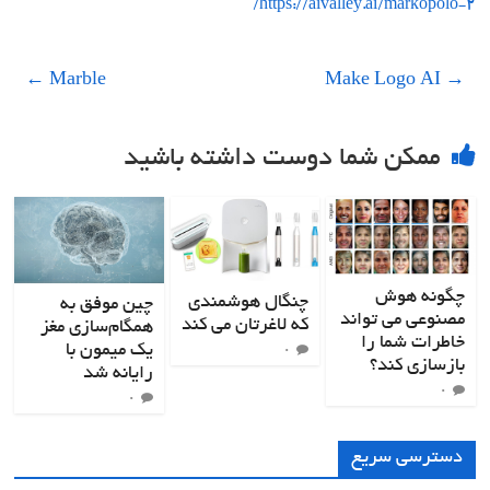
https://aivalley.ai/markopolo-2/
←
Marble
Make Logo AI
→
ممکن شما دوست داشته باشید
چگونه هوش
چنگال هوشمندی
چین موفق به
مصنوعی می تواند
که لاغرتان می کند
همگام‌سازی مغز
خاطرات شما را
یک میمون با
۰
بازسازی کند؟
رایانه شد
۰
۰
دسترسی سریع