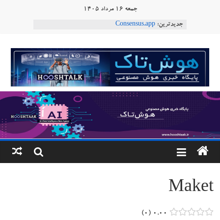
Ski
جمعه ۱۶ مرداد ۱۴۰۵
t
جدیدترین:
Consensus.app
conten
هوش مصنوعی با تنش‌های اجتماعی چه می‌کند؟
دستاورد تازه ایلان ماسک؛ هوش مصنوعی با لهجه
هوشتاک
طبیعی فارسی
ربات «Aru» محصول شرکت فرانسوی Nio
|
Robotics
ربات T‑800
پایگاه
خبری
هوش
مصنوعی
Maket
www.hooshtaak.ir
۰
۰.۰۰