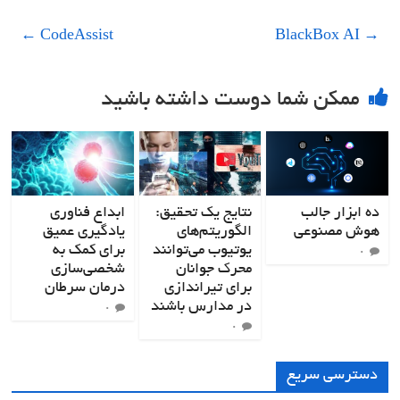
←
CodeAssist
BlackBox AI
→
ممکن شما دوست داشته باشید
ده ابزار جالب
نتایج یک تحقیق:
ابداع فناوری
هوش مصنوعی
الگوریتم‌های
یادگیری عمیق
یوتیوب می‌توانند
برای کمک به
۰
محرک جوانان
شخصی‌سازی
برای تیراندازی
درمان سرطان
در مدارس باشند
۰
۰
دسترسی سریع