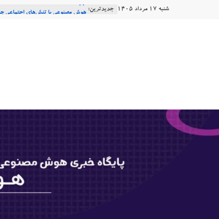
Ski
شنبه ۱۷ مرداد ۱۴۰۵
جدیدترین:
Consensus.app
t
هوش مصنوعی با تنش‌های اجتماعی چه
دستاورد تازه ایلان ماسک؛ هوش مصنو
conten
هوشتاک
طبیعی فارسی
Robotics
|
ربات T‑800
پایگاه
خبری
هوش
مصنوعی
www.hooshtaak.ir