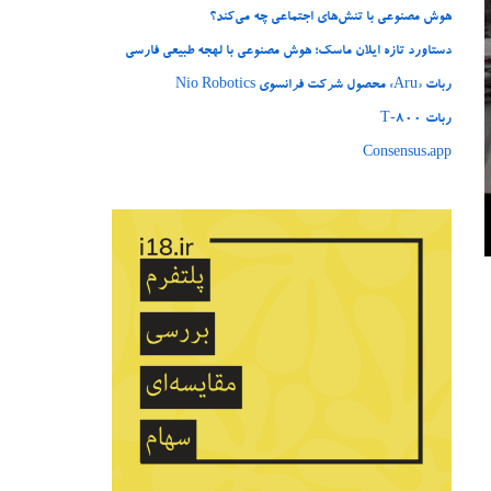
هوش مصنوعی با تنش‌های اجتماعی چه می‌کند؟
دستاورد تازه ایلان ماسک؛ هوش مصنوعی با لهجه طبیعی فارسی
ربات «Aru» محصول شرکت فرانسوی Nio Robotics
ربات T‑800
Consensus.app