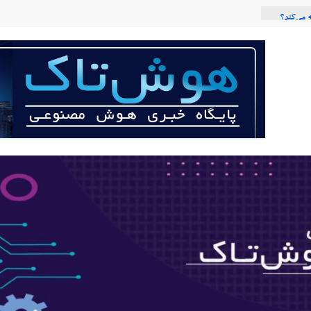
 می‌کند؟
عی با لهجه
ربات «Aru» محصول شرکت فرانسوی Nio