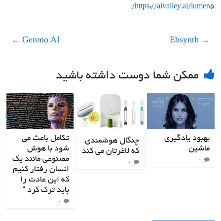
https://aivalley.ai/lumen5/
←
Genmo AI
Ebsynth
→
ممکن شما دوست داشته باشید
بهبود یادگیری
تکامل باعث می
چنگال هوشمندی
ماشین
شود با هوش
که لاغرتان می کند
مصنوعی مانند یک
۰
۰
انسان رفتار کنیم
که این عادت را
باید ترک کرد “
۰