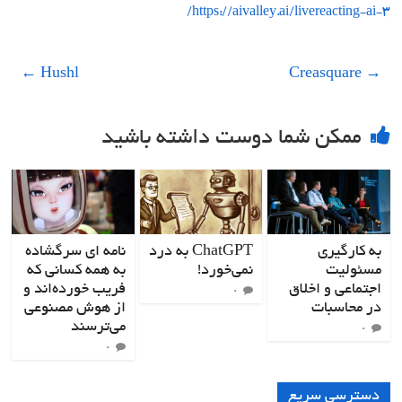
https://aivalley.ai/livereacting-ai-3/
←
Hushl
Creasquare
→
ممکن شما دوست داشته باشید
به کارگیری
ChatGPT به درد
نامه ای سرگشاده
مسئولیت
نمی‌خورد!
به همه کسانی که
اجتماعی و اخلاق
فریب خورده‌اند و
۰
در محاسبات
از هوش مصنوعی
می‌ترسند
۰
۰
دسترسی سریع