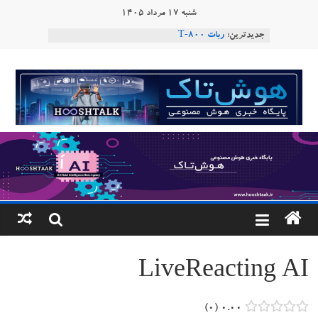
Ski
شنبه ۱۷ مرداد ۱۴۰۵
t
جدیدترین:
ربات T‑800
conten
Consensus.app
هوش مصنوعی با تنش‌های اجتماعی چه می‌کند؟
هوشتاک
دستاورد تازه ایلان ماسک؛ هوش مصنوعی با لهجه
طبیعی فارسی
|
ربات «Aru» محصول شرکت فرانسوی Nio
Robotics
پایگاه
خبری
هوش
مصنوعی
LiveReacting AI
www.hooshtaak.ir
۰
۰.۰۰