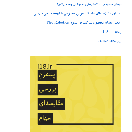
هوش مصنوعی با تنش‌های اجتماعی چه می‌کند؟
دستاورد تازه ایلان ماسک؛ هوش مصنوعی با لهجه طبیعی فارسی
ربات «Aru» محصول شرکت فرانسوی Nio Robotics
ربات T‑800
Consensus.app