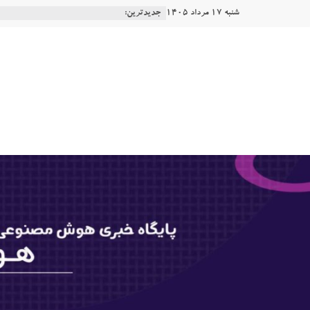
Ski
شنبه 17 مرداد 1405
جدیدترین:
t
conten
هوشتاک
|
پایگاه
خبری
هوش
مصنوعی
www.hooshtaak.ir