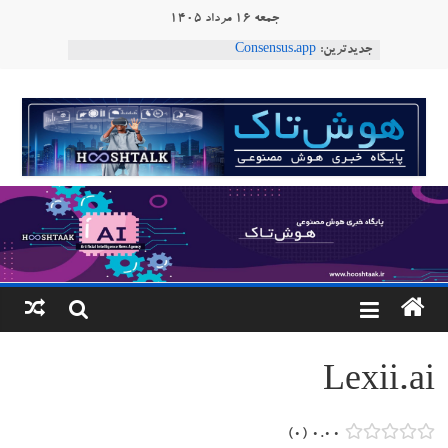
Ski
جمعه ۱۶ مرداد ۱۴۰۵
t
جدیدترین:
Consensus.app
conten
هوش مصنوعی با تنش‌های اجتماعی چه می‌کند؟
دستاورد تازه ایلان ماسک؛ هوش مصنوعی با لهجه
هوشتاک
طبیعی فارسی
ربات «Aru» محصول شرکت فرانسوی Nio
|
Robotics
ربات T‑800
پایگاه
خبری
هوش
مصنوعی
Lexii.ai
www.hooshtaak.ir
۰
۰.۰۰