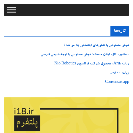
تازه‌ها
هوش مصنوعی با تنش‌های اجتماعی چه می‌کند؟
دستاورد تازه ایلان ماسک؛ هوش مصنوعی با لهجه طبیعی فارسی
ربات «Aru» محصول شرکت فرانسوی Nio Robotics
ربات T‑800
Consensus.app