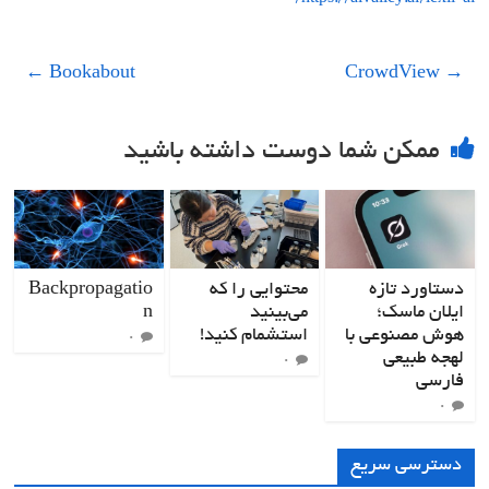
https://aivalley.ai/lexii-ai/
←
Bookabout
CrowdView
→
ممکن شما دوست داشته باشید
دستاورد تازه
محتوایی را که
Backpropagatio
ایلان ماسک؛
می‌بینید
n
هوش مصنوعی با
استشمام کنید!
۰
لهجه طبیعی
۰
فارسی
۰
دسترسی سریع