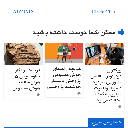
←
AIZONIX
Circle Chat
→
ممکن شما دوست داشته باشید
کتابچه راهنمای
ویکتوریا
ترجمه خودکار
هوش مصنوعی
کوئینونز، «قاضی
خطوط میخی ۵
پژوهش:دستیار
متاورس» جدید
هزار ساله با
هوشمند پژوهشی
کلمبیا؛ واقعیت
هوش مصنوعی
مجازی به کمک
۰
۰
عدالت می‌آید
۰
دسترسی سریع