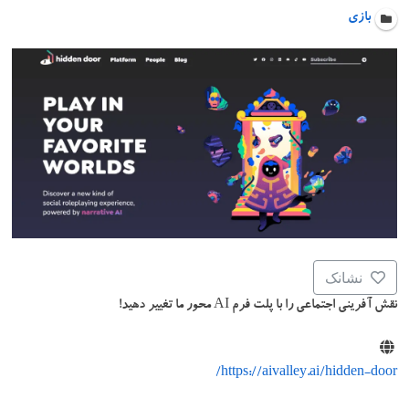
بازی
نشانک
نقش آفرینی اجتماعی را با پلت فرم AI محور ما تغییر دهید!
https://aivalley.ai/hidden-door/