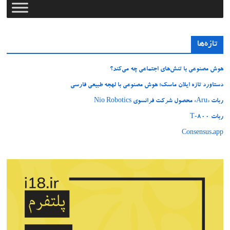
تازه‌ها
هوش مصنوعی با تنش‌های اجتماعی چه می‌کند؟
دستاورد تازه ایلان ماسک؛ هوش مصنوعی با لهجه طبیعی فارسی
ربات «Aru» محصول شرکت فرانسوی Nio Robotics
ربات T‑800
Consensus.app