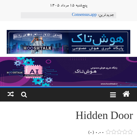
Ski
پنج‌شنبه ۱۵ مرداد ۱۴۰۵
t
جدیدترین:
Consensus.app
conten
هوش مصنوعی با تنش‌های اجتماعی چه می‌کند؟
دستاورد تازه ایلان ماسک؛ هوش مصنوعی با لهجه
هوشتاک
طبیعی فارسی
ربات «Aru» محصول شرکت فرانسوی Nio
|
Robotics
ربات T‑800
پایگاه
خبری
هوش
مصنوعی
Hidden Door
www.hooshtaak.ir
۰
۰.۰۰