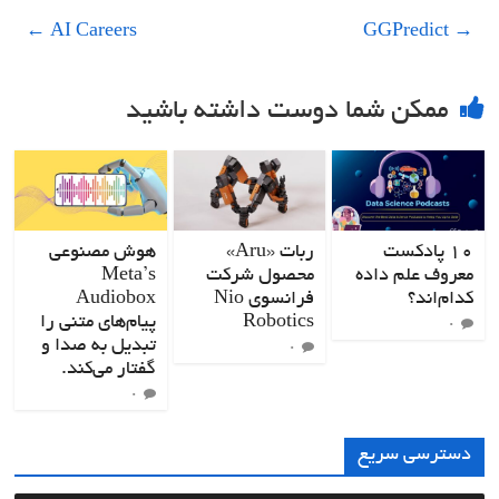
←
AI Careers
GGPredict
→
ممکن شما دوست داشته باشید
۱۰ پادکست
ربات «Aru»
هوش مصنوعی
معروف علم داده
محصول شرکت
Meta’s
کدام‌اند؟
فرانسوی Nio
Audiobox
Robotics
پیام‌های متنی را
۰
تبدیل به صدا و
۰
گفتار می‌کند.
۰
دسترسی سریع