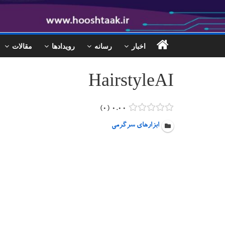
اخبار
رسانه
رویدادها
مقالات
HairstyleAI
0
0.00
ابزارهای سرگرمی