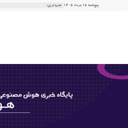
Ski
پنج‌شنبه 15 مرداد 1405
جدیدترین:
t
conten
هوشتاک
|
پایگاه
خبری
هوش
مصنوعی
www.hooshtaak.ir