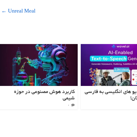
←
Unreal Meal
یو های انگلیسی به فارسی
کاربرد هوش مصنوعی در حوزه
گان!
شیمی
0