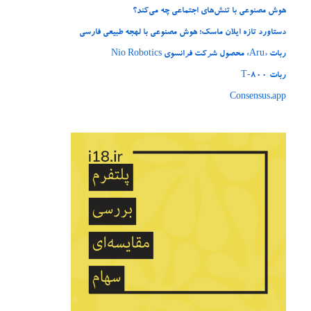
هوش مصنوعی با تنش‌های اجتماعی چه می‌کند؟
دستاورد تازه ایلان ماسک؛ هوش مصنوعی با لهجه طبیعی فارسی
ربات «Aru» محصول شرکت فرانسوی Nio Robotics
ربات T‑800
Consensus.app