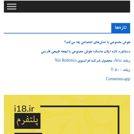
تازه‌ها
هوش مصنوعی با تنش‌های اجتماعی چه می‌کند؟
دستاورد تازه ایلان ماسک؛ هوش مصنوعی با لهجه طبیعی فارسی
ربات «Aru» محصول شرکت فرانسوی Nio Robotics
ربات T‑800
Consensus.app