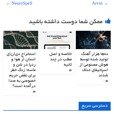
←
NeuroSpell
Arvin
→
ممکن شما دوست داشته باشید
ده‌ها هزار آهنگ
خلاصه و اصل
استخراج دی‌ان‌ای
تولید شده توسط
مطلب در چند
انسان از هوا و
هوش مصنوعی از
ثانیه
ردپا در شن و
اسپاتیفای حذف
ماسه؛ زنگ خطر
۰
شدند
برای نقض حریم
خصوصی به صدا
۰
درآمده است؟
۰
دسترسی سریع