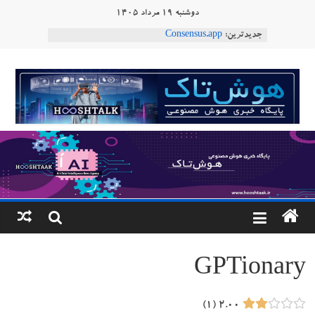
Ski
دوشنبه ۱۹ مرداد ۱۴۰۵
t
جدیدترین:
Consensus.app
conten
هوش مصنوعی با تنش‌های اجتماعی چه می‌کند؟
دستاورد تازه ایلان ماسک؛ هوش مصنوعی با لهجه
هوشتاک
طبیعی فارسی
ربات «Aru» محصول شرکت فرانسوی Nio
|
Robotics
ربات T‑800
پایگاه
خبری
هوش
مصنوعی
GPTionary
www.hooshtaak.ir
۱
۲.۰۰