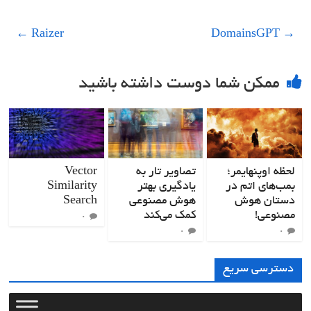
←
Raizer
DomainsGPT
→
ممکن شما دوست داشته باشید
لحظه اوپنهایمر؛
تصاویر تار به
Vector
بمب‌های اتم در
یادگیری بهتر
Similarity
دستان هوش
هوش مصنوعی
Search
مصنوعی!
کمک می‌کند
۰
۰
۰
دسترسی سریع