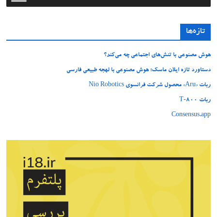
تازه‌ها
هوش مصنوعی با تنش‌های اجتماعی چه می‌کند؟
دستاورد تازه ایلان ماسک؛ هوش مصنوعی با لهجه طبیعی فارسی
ربات «Aru» محصول شرکت فرانسوی Nio Robotics
ربات T‑800
Consensus.app