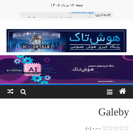
Ski
جمعه ۱۶ مرداد ۱۴۰۵
t
جدیدترین:
Consensus.app
conten
هوش مصنوعی با تنش‌های اجتماعی چه می‌کند؟
دستاورد تازه ایلان ماسک؛ هوش مصنوعی با لهجه
هوشتاک
طبیعی فارسی
ربات «Aru» محصول شرکت فرانسوی Nio
|
Robotics
ربات T‑800
پایگاه
خبری
هوش
مصنوعی
Galeby
www.hooshtaak.ir
۰
۰.۰۰