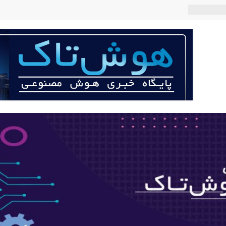
 می‌کند؟
عی با لهجه
ربات «Aru» محصول شرکت فرانسوی Nio