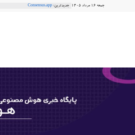
Ski
جمعه ۱۶ مرداد ۱۴۰۵
جدیدترین:
Consensus.app
t
هوش مصنوعی با تنش‌های اجتماعی چه
دستاورد تازه ایلان ماسک؛ هوش مصنو
conten
هوشتاک
طبیعی فارسی
Robotics
|
ربات T‑800
پایگاه
خبری
هوش
مصنوعی
www.hooshtaak.ir