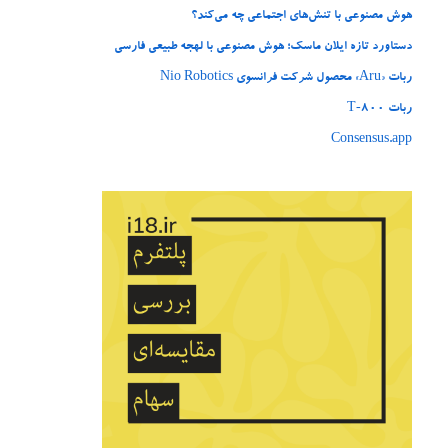
هوش مصنوعی با تنش‌های اجتماعی چه می‌کند؟
دستاورد تازه ایلان ماسک؛ هوش مصنوعی با لهجه طبیعی فارسی
ربات «Aru» محصول شرکت فرانسوی Nio Robotics
ربات T‑800
Consensus.app