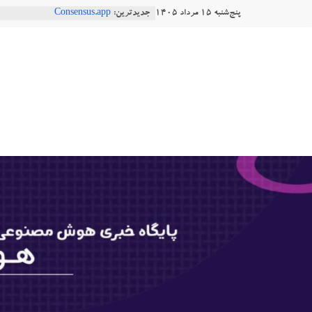
Ski
پنج‌شنبه ۱۵ مرداد ۱۴۰۵
جدیدترین:
Consensus.app
t
هوش مصنوعی با تنش‌های اجتماعی
دستاورد تازه ایلان ماسک؛ هوش م
conten
هوشتاک
طبیعی فارسی
Robotics
|
ربات T‑800
پایگاه
خبری
هوش
مصنوعی
www.hooshtaak.ir