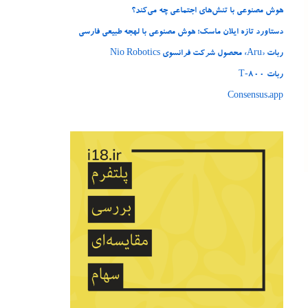
هوش مصنوعی با تنش‌های اجتماعی چه می‌کند؟
دستاورد تازه ایلان ماسک؛ هوش مصنوعی با لهجه طبیعی فارسی
ربات «Aru» محصول شرکت فرانسوی Nio Robotics
ربات T‑800
Consensus.app