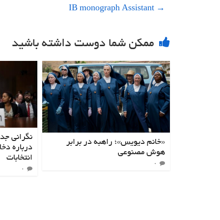
IB monograph Assistant
→
ممکن شما دوست داشته باشید
نگرانی جد
«خانم دیویس»؛ راهبه‌ در برابر
درباره دخ
هوش مصنوعی
انتخابات
۰
۰