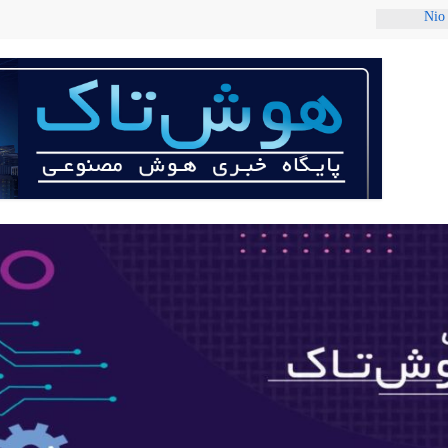
ربات «Aru» محصول شرکت فرانسوی Nio
 می‌کند؟
عی با لهجه