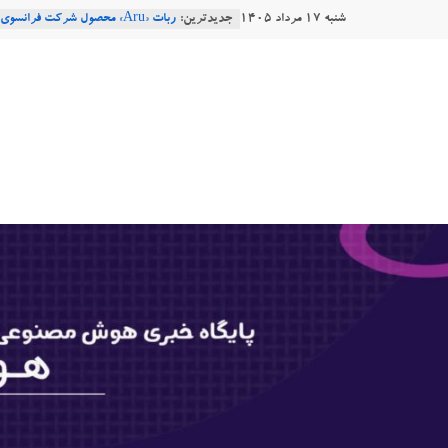
Ski
شنبه ۱۷ مرداد ۱۴۰۵
جدیدترین:
t
Robotics
ربات T‑800
conten
هوشتاک
Consensus.app
هوش مصنوعی با تنش‌های اجتماعی چه
دستاورد تازه ایلان ماسک؛ هوش مصنو
|
طبیعی فارسی
پایگاه
خبری
هوش
مصنوعی
www.hooshtaak.ir