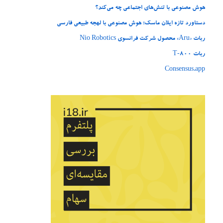
هوش مصنوعی با تنش‌های اجتماعی چه می‌کند؟
دستاورد تازه ایلان ماسک؛ هوش مصنوعی با لهجه طبیعی فارسی
ربات «Aru» محصول شرکت فرانسوی Nio Robotics
ربات T‑800
Consensus.app