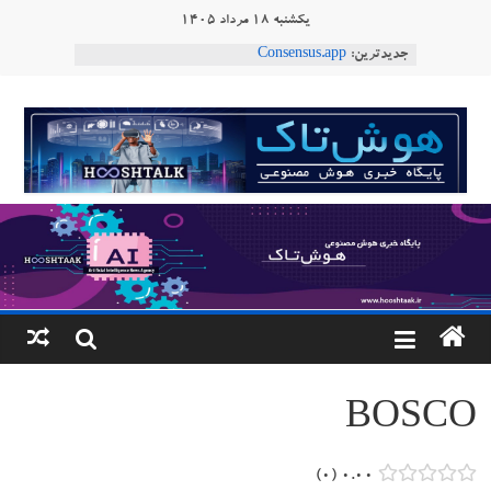
Ski
یکشنبه ۱۸ مرداد ۱۴۰۵
t
جدیدترین:
Consensus.app
conten
هوش مصنوعی با تنش‌های اجتماعی چه می‌کند؟
دستاورد تازه ایلان ماسک؛ هوش مصنوعی با لهجه
هوشتاک
طبیعی فارسی
ربات «Aru» محصول شرکت فرانسوی Nio
|
Robotics
ربات T‑800
پایگاه
خبری
هوش
مصنوعی
BOSCO
www.hooshtaak.ir
۰
۰.۰۰