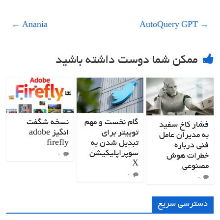
←
Anania
AutoQuery GPT
→
ممکن شما دوست داشته باشید
گام نخست و مهم
نسخه شگفت
فشار کاخ سفید
توییتر برای
انگیز adobe
به مدیران عامل
تبدیل‌ شدن به
firefly
فنی درباره
سوپراپلیکیشن
خطرات هوش
۰
X
مصنوعی
۰
۰
دسترسی سریع