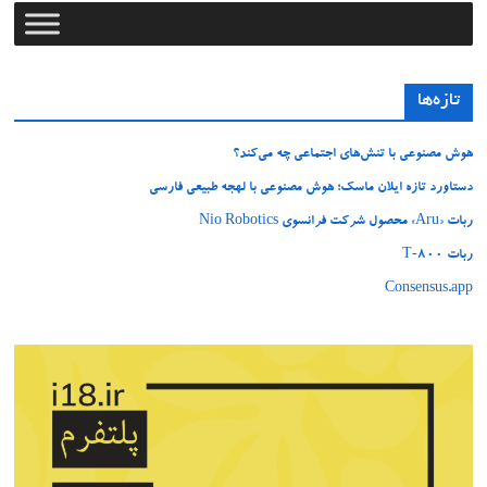
تازه‌ها
هوش مصنوعی با تنش‌های اجتماعی چه می‌کند؟
دستاورد تازه ایلان ماسک؛ هوش مصنوعی با لهجه طبیعی فارسی
ربات «Aru» محصول شرکت فرانسوی Nio Robotics
ربات T‑800
Consensus.app