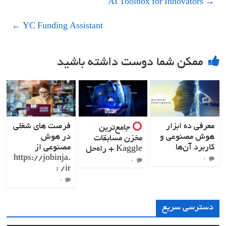
AI Toolbox for Innovators
→
←
YC Funding Assistant
ممکن شما دوست داشته باشید
معرفی ده ابزار
فرصت های ‌شغلی
جامع‌ترین
هوش مصنوعی و
در هوش
مخزن مسابقات
کاربرد آن‌ها
مصنوعی از
Kaggle + راه‌حل
https://jobinja.
۰
۰
ir/ :
۰
دسترسی سریع