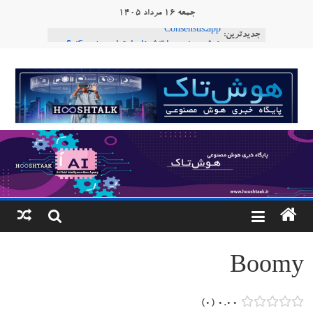
Ski
جمعه ۱۶ مرداد ۱۴۰۵
t
جدیدترین:
Consensus.app
conten
هوش مصنوعی با تنش‌های اجتماعی چه می‌کند؟
دستاورد تازه ایلان ماسک؛ هوش مصنوعی با لهجه
هوشتاک
طبیعی فارسی
ربات «Aru» محصول شرکت فرانسوی Nio
|
Robotics
ربات T‑800
پایگاه
خبری
هوش
مصنوعی
Boomy
www.hooshtaak.ir
۰
۰.۰۰