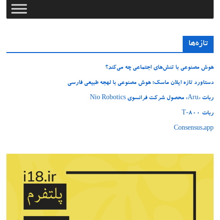
تازه‌ها
هوش مصنوعی با تنش‌های اجتماعی چه می‌کند؟
دستاورد تازه ایلان ماسک؛ هوش مصنوعی با لهجه طبیعی فارسی
ربات «Aru» محصول شرکت فرانسوی Nio Robotics
ربات T‑800
Consensus.app