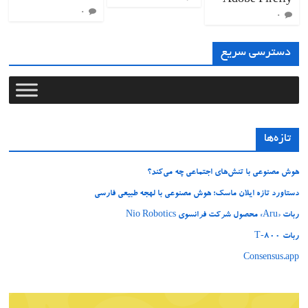
Adobe Firefly
۰
۰
دسترسی سریع
تازه‌ها
هوش مصنوعی با تنش‌های اجتماعی چه می‌کند؟
دستاورد تازه ایلان ماسک؛ هوش مصنوعی با لهجه طبیعی فارسی
ربات «Aru» محصول شرکت فرانسوی Nio Robotics
ربات T‑800
Consensus.app