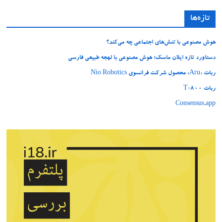
تازه‌ها
هوش مصنوعی با تنش‌های اجتماعی چه می‌کند؟
دستاورد تازه ایلان ماسک؛ هوش مصنوعی با لهجه طبیعی فارسی
ربات «Aru» محصول شرکت فرانسوی Nio Robotics
ربات T‑800
Consensus.app