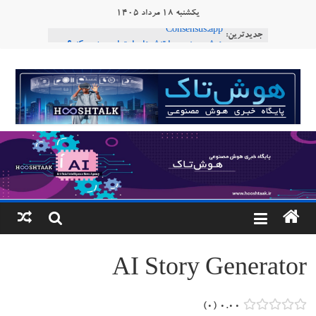
Ski
یکشنبه ۱۸ مرداد ۱۴۰۵
t
جدیدترین:
Consensus.app
conten
هوش مصنوعی با تنش‌های اجتماعی چه می‌کند؟
دستاورد تازه ایلان ماسک؛ هوش مصنوعی با لهجه
هوشتاک
طبیعی فارسی
ربات «Aru» محصول شرکت فرانسوی Nio
|
Robotics
ربات T‑800
پایگاه
خبری
هوش
مصنوعی
AI Story Generator
www.hooshtaak.ir
۰
۰.۰۰