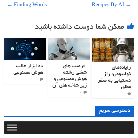
←
Finding Words
Recipes By AI
→
ممکن شما دوست داشته باشید
فرصت های
ده ابزار جالب
رایانه‌های
شغلی رشته
هوش مصنوعی
کوانتومی؛ راز
هوش مصنوعی و
دستیابی به صفر
۰
زیر شاخه های آن
مطلق
۰
۰
دسترسی سریع