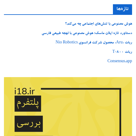
تازه‌ها
هوش مصنوعی با تنش‌های اجتماعی چه می‌کند؟
دستاورد تازه ایلان ماسک؛ هوش مصنوعی با لهجه طبیعی فارسی
ربات «Aru» محصول شرکت فرانسوی Nio Robotics
ربات T‑800
Consensus.app