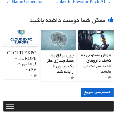
←
Name Generator
LinkedIn Elevator Pitch AI
→
ممکن شما دوست داشته باشید
CLOUD EXPO
هوش مصنوعی به
چین موفق به
EUROPE –
کشف داروهای
همگام‌سازی مغز
فرانکفورت
جدید سرعت می
یک میمون با
2023
بخشد
رایانه شد
0
0
0
دسترسی سریع