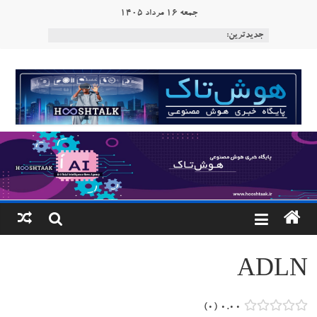
Ski
جمعه 16 مرداد 1405
t
جدیدترین:
conten
هوشتاک
|
پایگاه
خبری
هوش
مصنوعی
ADLN
www.hooshtaak.ir
0
0.00