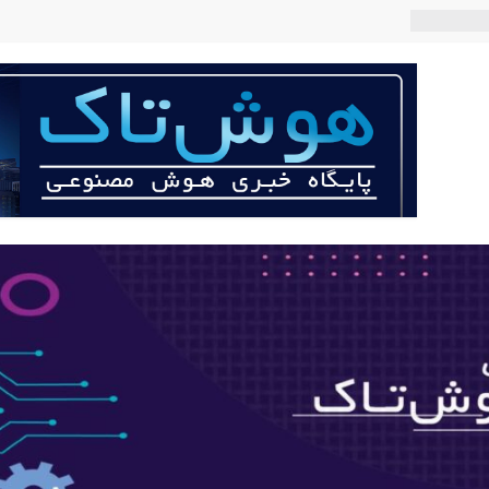
 می‌کند؟
عی با لهجه
ربات «Aru» محصول شرکت فرانسوی Nio