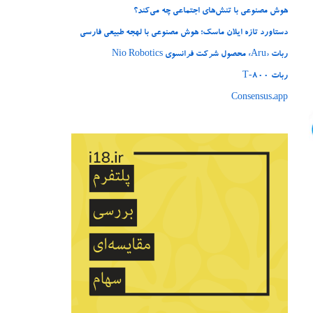
هوش مصنوعی با تنش‌های اجتماعی چه می‌کند؟
دستاورد تازه ایلان ماسک؛ هوش مصنوعی با لهجه طبیعی فارسی
ربات «Aru» محصول شرکت فرانسوی Nio Robotics
ربات T‑800
Consensus.app