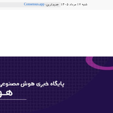
Ski
شنبه ۱۷ مرداد ۱۴۰۵
جدیدترین:
Consensus.app
t
هوش مصنوعی با تنش‌های اجتماعی چه
دستاورد تازه ایلان ماسک؛ هوش مصنو
conten
هوشتاک
طبیعی فارسی
Robotics
|
ربات T‑800
پایگاه
خبری
هوش
مصنوعی
www.hooshtaak.ir