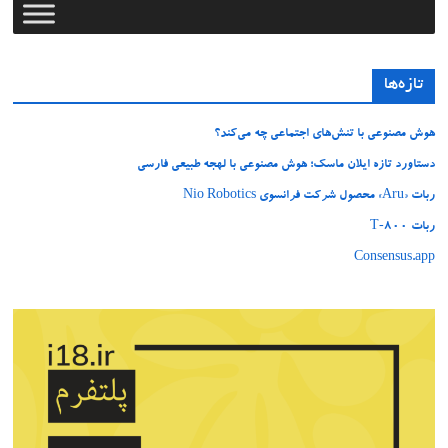
تازه‌ها
هوش مصنوعی با تنش‌های اجتماعی چه می‌کند؟
دستاورد تازه ایلان ماسک؛ هوش مصنوعی با لهجه طبیعی فارسی
ربات «Aru» محصول شرکت فرانسوی Nio Robotics
ربات T‑800
Consensus.app