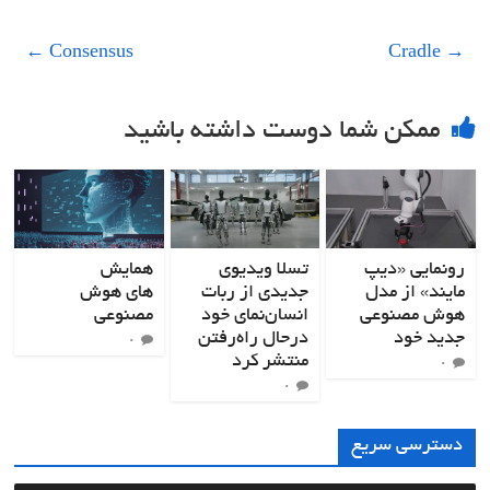
←
Consensus
Cradle
→
ممکن شما دوست داشته باشید
رونمایی «دیپ
تسلا ویدیوی
همایش
مایند» از مدل
جدیدی از ربات
های هوش
هوش مصنوعی
انسان‌نمای خود
مصنوعی
جدید خود
درحال راه‌رفتن
۰
منتشر کرد
۰
۰
دسترسی سریع