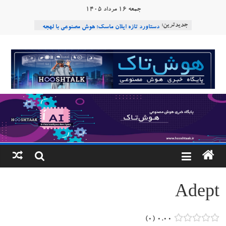
Ski
جمعه ۱۶ مرداد ۱۴۰۵
t
هوش مصنوعی با تنش‌های اجتماعی چه می‌کند؟
جدیدترین:
conten
دستاورد تازه ایلان ماسک؛ هوش مصنوعی با لهجه
طبیعی فارسی
هوشتاک
ربات «Aru» محصول شرکت فرانسوی Nio
Robotics
ربات T‑800
|
Consensus.app
پایگاه
خبری
هوش
مصنوعی
Adept
www.hooshtaak.ir
۰
۰.۰۰