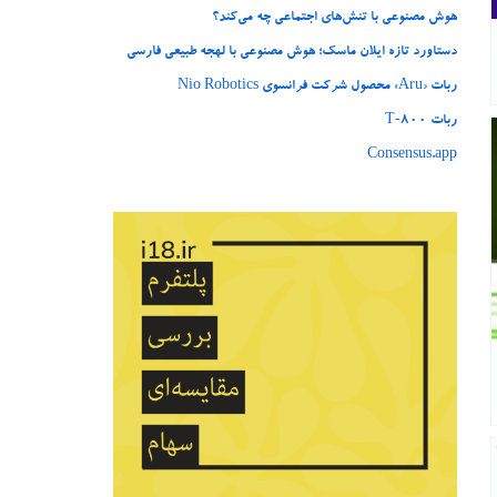
هوش مصنوعی با تنش‌های اجتماعی چه می‌کند؟
دستاورد تازه ایلان ماسک؛ هوش مصنوعی با لهجه طبیعی فارسی
ربات «Aru» محصول شرکت فرانسوی Nio Robotics
ربات T‑800
Consensus.app