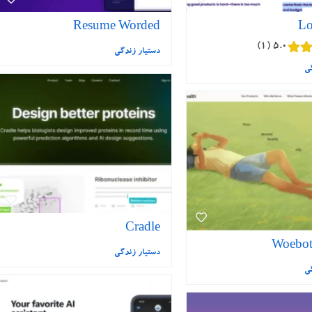
Resume Worded
Lo
۱
۵.۰
دستیار زندگی
گی
Cradle
Woebot
دستیار زندگی
گی