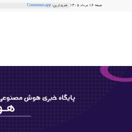
Ski
جمعه ۱۶ مرداد ۱۴۰۵
جدیدترین:
Consensus.app
t
هوش مصنوعی با تنش‌های اجتماعی چه
دستاورد تازه ایلان ماسک؛ هوش مصنو
conten
هوشتاک
طبیعی فارسی
Robotics
|
ربات T‑800
پایگاه
خبری
هوش
مصنوعی
www.hooshtaak.ir