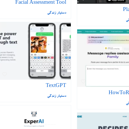
Facial Assessment Tool
Pl
دستیار زندگی
گی
TextGPT
HowToR
دستیار زندگی
گی