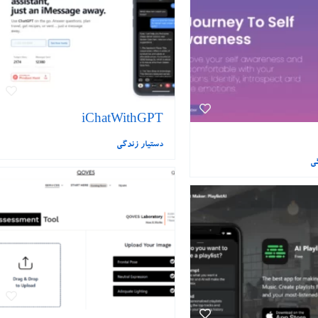
iChatWithGPT
دستیار زندگی
گی