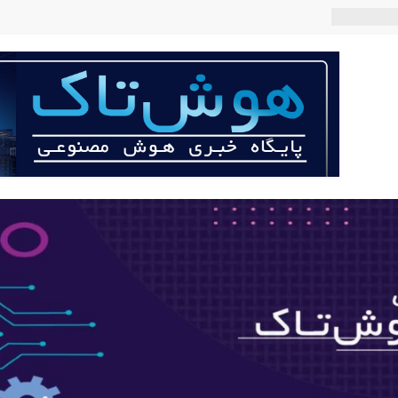
 می‌کند؟
عی با لهجه
ربات «Aru» محصول شرکت فرانسوی Nio