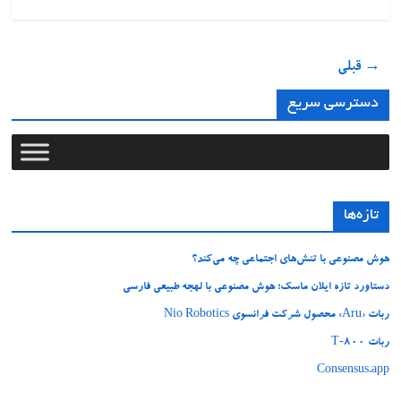
→ قبلی
دسترسی سریع
تازه‌ها
هوش مصنوعی با تنش‌های اجتماعی چه می‌کند؟
دستاورد تازه ایلان ماسک؛ هوش مصنوعی با لهجه طبیعی فارسی
ربات «Aru» محصول شرکت فرانسوی Nio Robotics
ربات T‑800
Consensus.app