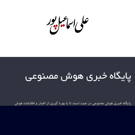
پایگاه خبری هوش مصنوعی
پایگاه خبری هوش مصنوعی در صدد است تا با بهره گیری از اخبار و اطلاعات هوش
مصنوعی در سطح بین المللی و داخلی، فضایی مناسب برای تعامل فعالان و علاقه مندان به
این حوزه را فراهم نماید. امیدواریم این قدم کوچک، آغازی باشد برای گامی بزرگ در
عرصه پهناور دانش و فناوری.