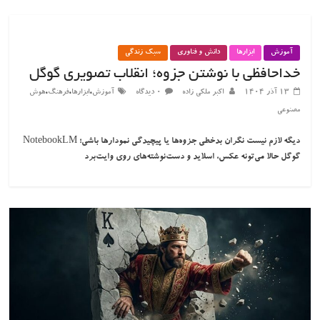
آموزش
ابزارها
دانش و فناوری
سبک زندگی
خداحافظی با نوشتن جزوه‌؛ انقلاب تصویری گوگل
،
،
،
۱۳ آذر ۱۴۰۴
اکبر ملکی زاده
۰ دیدگاه
آموزش
ابزارها
فرهنگ
هوش
مصنوعی
دیگه لازم نیست نگران بدخطی جزوه‌ها یا پیچیدگی نمودارها باشی؛ NotebookLM
گوگل حالا می‌تونه عکس، اسلاید و دست‌نوشته‌های روی وایت‌برد