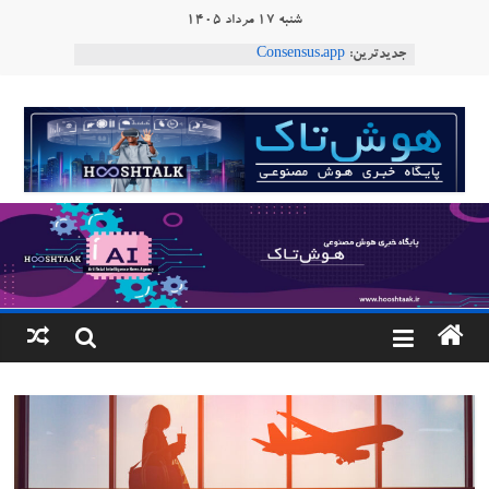
Ski
شنبه ۱۷ مرداد ۱۴۰۵
t
جدیدترین:
Consensus.app
conten
هوش مصنوعی با تنش‌های اجتماعی چه می‌کند؟
دستاورد تازه ایلان ماسک؛ هوش مصنوعی با لهجه
هوشتاک
طبیعی فارسی
ربات «Aru» محصول شرکت فرانسوی Nio
|
Robotics
ربات T‑800
پایگاه
خبری
هوش
مصنوعی
www.hooshtaak.ir