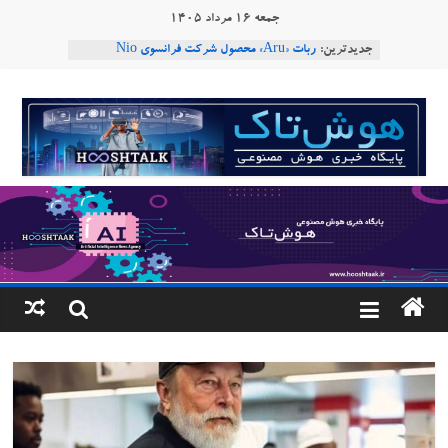
Ski
جمعه ۱۶ مرداد ۱۴۰۵
t
جدیدترین:
ربات «Aru» محصول شرکت فرانسوی Nio
conten
Robotics
ربات T‑800
هوشتاک
Consensus.app
هوش مصنوعی با تنش‌های اجتماعی چه می‌کند؟
|
دستاورد تازه ایلان ماسک؛ هوش مصنوعی با لهجه
طبیعی فارسی
پایگاه
خبری
هوش
مصنوعی
www.hooshtaak.ir