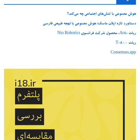
هوش مصنوعی با تنش‌های اجتماعی چه می‌کند؟
دستاورد تازه ایلان ماسک؛ هوش مصنوعی با لهجه طبیعی فارسی
ربات «Aru» محصول شرکت فرانسوی Nio Robotics
ربات T‑800
Consensus.app