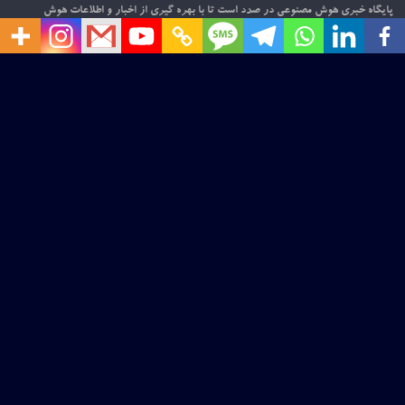
پایگاه خبری هوش مصنوعی در صدد است تا با بهره گیری از اخبار و اطلاعات هوش
مصنوعی در سطح بین المللی و داخلی، فضایی مناسب برای تعامل فعالان و علاقه مندان به
این حوزه را فراهم نماید. امیدواریم این قدم کوچک، آغازی باشد برای گامی بزرگ در
عرصه پهناور دانش و فناوری.
ارتباط با ما
درباره ما
دیدگاه
حق کپی © ۲۰۲۶
هوشتاک | پایگاه خبری هوش مصنوعی
. محفوظ است.
پوسته:
ColorMag
کاری از ThemeGrill. قدرت گرفته توسط
وردپرس
.