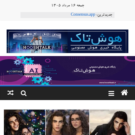
Ski
جمعه ۱۶ مرداد ۱۴۰۵
t
جدیدترین:
Consensus.app
conten
هوش مصنوعی با تنش‌های اجتماعی چه می‌کند؟
دستاورد تازه ایلان ماسک؛ هوش مصنوعی با لهجه
هوشتاک
طبیعی فارسی
ربات «Aru» محصول شرکت فرانسوی Nio
|
Robotics
ربات T‑800
پایگاه
خبری
هوش
مصنوعی
www.hooshtaak.ir