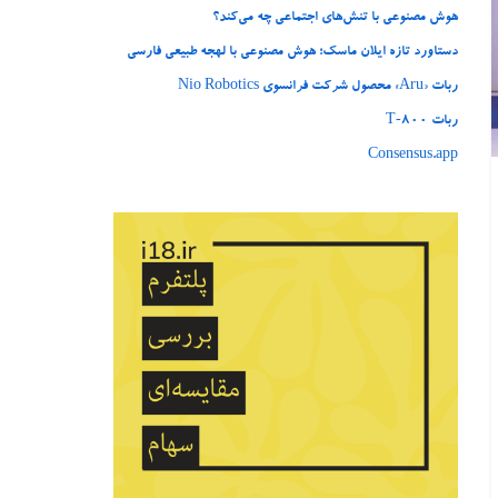
هوش مصنوعی با تنش‌های اجتماعی چه می‌کند؟
دستاورد تازه ایلان ماسک؛ هوش مصنوعی با لهجه طبیعی فارسی
ربات «Aru» محصول شرکت فرانسوی Nio Robotics
ربات T‑800
Consensus.app