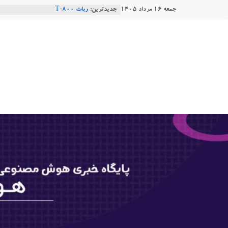
Ski
جمعه ۱۶ مرداد ۱۴۰۵
جدیدترین:
ربات T‑800
t
Consensus.app
هوش مصنوعی با تنش‌های اجتماعی چه
conten
هوشتاک
دستاورد تازه ایلان ماسک؛ هوش مصنو
طبیعی فارسی
|
Robotics
پایگاه
خبری
هوش
مصنوعی
www.hooshtaak.ir