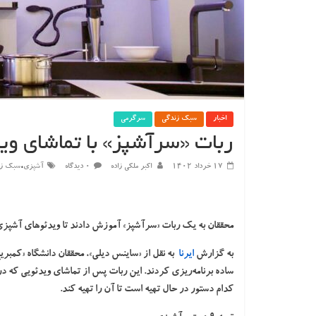
اخبار
سبک زندگی
سرگرمی
ربات «سرآشپز» با تماشای وید
،
۱۷ خرداد ۱۴۰۲
اکبر ملکی زاده
۰ دیدگاه
آشپزی
سبک زن
محققان به یک ربات «سرآشپز» آموزش دادند تا ویدئوهای آشپزی را 
به گزارش
ایرنا
به نقل از «ساینس دیلی»، محققان دانشگاه «کمبر
ساده برنامه‌ریزی کردند. این ربات پس از تماشای ویدئویی که 
کدام دستور در حال تهیه است تا آن را تهیه کند.