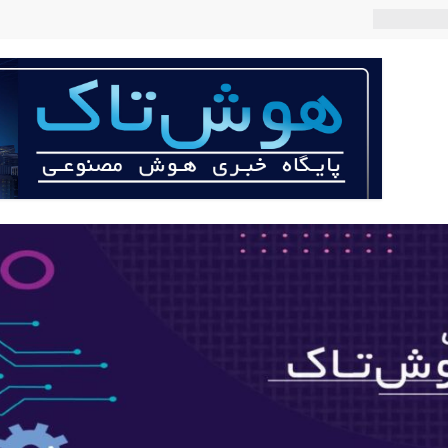
 می‌کند؟
عی با لهجه
ربات «Aru» محصول شرکت فرانسوی Nio