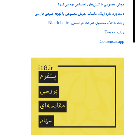
هوش مصنوعی با تنش‌های اجتماعی چه می‌کند؟
دستاورد تازه ایلان ماسک؛ هوش مصنوعی با لهجه طبیعی فارسی
ربات «Aru» محصول شرکت فرانسوی Nio Robotics
ربات T‑800
Consensus.app