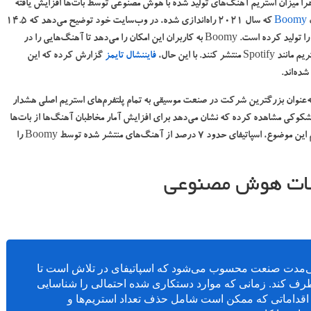
راً میزان استریم آهنگ‌های تولید شده با هوش مصنوعی توسط بات‌ها افزایش یافته
Boomy
که سال 2021 راه‌اندازی شده، در وب‌سایت خود توضیح می‌دهد که 14.5
میلیون آهنگ یا حدود 14 درصد از موسیقی‌های ضبط شده جهان را تولید کرده است. Boomy به کاربران این امکان را می‌دهد تا آهنگ‌هایی را در
. با این حال،
فایننشال تایمز
گزارش کرده که این
ده‌اند.
ادامه این گزارش گفته شده که Universal Music Group به‌عنوان بزرگترین شرکت در صنعت موسیقی به تمام پلتفرم‌های استریم اصلی هشدار
 ساخته شده توسط Boomy فعالیت‌های مشکوکی مشاهده کرده که نشان می‌دهد برای افزایش آمار مخاطبان آهنگ‌ها از بات‌ها
استفاده شده است. فایننشال تایمز توضیح می‌دهد که پس از اعلام این موضوع، اسپاتیفای حدود 7 درصد از آهنگ‌های منتشر شده توسط Boomy را
شکلات هوش مصنوعی
ی‌مدت صنعت محسوب می‌شود که اسپاتیفای در تلاش است تا
ف کند. زمانی که موارد دستکاری شده احتمالی را شناسایی
ام اقداماتی که ممکن است شامل حذف تعداد استریم‌ها و