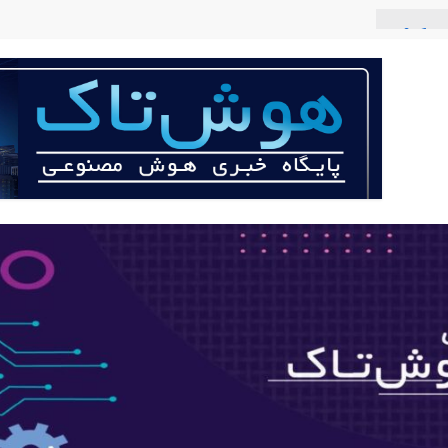
 می‌کند؟
عی با لهجه
ربات «Aru» محصول شرکت فرانسوی Nio