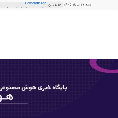
Ski
شنبه ۱۷ مرداد ۱۴۰۵
جدیدترین:
Consensus.app
t
هوش مصنوعی با تنش‌های اجتماعی چه
دستاورد تازه ایلان ماسک؛ هوش مصنو
conten
هوشتاک
طبیعی فارسی
Robotics
|
ربات T‑800
پایگاه
خبری
هوش
مصنوعی
www.hooshtaak.ir