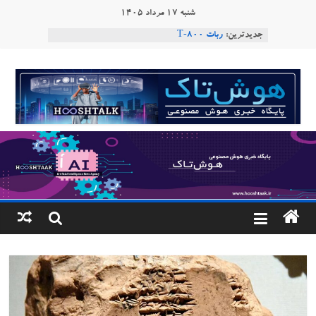
Ski
شنبه ۱۷ مرداد ۱۴۰۵
t
جدیدترین:
ربات T‑800
conten
Consensus.app
هوش مصنوعی با تنش‌های اجتماعی چه می‌کند؟
هوشتاک
دستاورد تازه ایلان ماسک؛ هوش مصنوعی با لهجه
طبیعی فارسی
|
ربات «Aru» محصول شرکت فرانسوی Nio
Robotics
پایگاه
خبری
هوش
مصنوعی
www.hooshtaak.ir