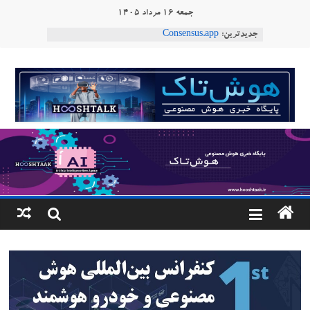
Ski
جمعه ۱۶ مرداد ۱۴۰۵
t
جدیدترین:
Consensus.app
conten
هوش مصنوعی با تنش‌های اجتماعی چه می‌کند؟
دستاورد تازه ایلان ماسک؛ هوش مصنوعی با لهجه
هوشتاک
طبیعی فارسی
ربات «Aru» محصول شرکت فرانسوی Nio
|
Robotics
ربات T‑800
پایگاه
خبری
هوش
مصنوعی
www.hooshtaak.ir