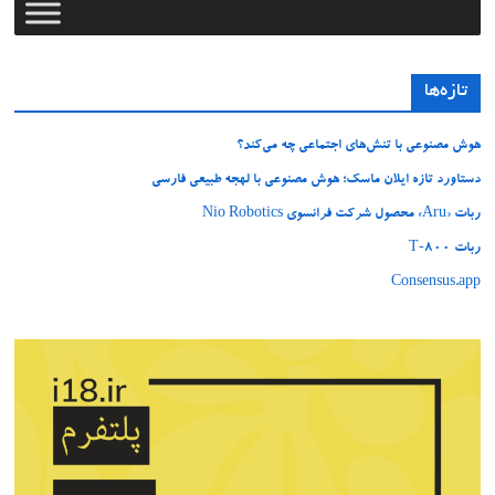
تازه‌ها
هوش مصنوعی با تنش‌های اجتماعی چه می‌کند؟
دستاورد تازه ایلان ماسک؛ هوش مصنوعی با لهجه طبیعی فارسی
ربات «Aru» محصول شرکت فرانسوی Nio Robotics
ربات T‑800
Consensus.app