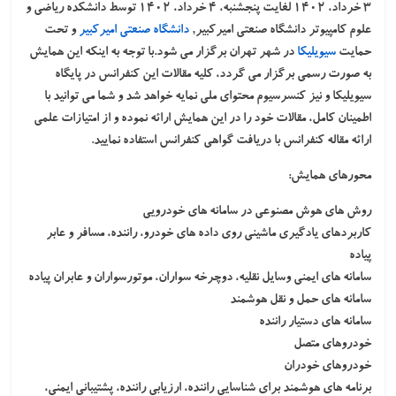
۳ خرداد، ۱۴۰۲ لغایت پنجشنبه، ۴ خرداد، ۱۴۰۲ توسط دانشکده ریاضی و
علوم کامپیوتر دانشگاه صنعتی امیرکبیر,
دانشگاه صنعتی امیرکبیر
و تحت
حمایت
سیویلیکا
در شهر تهران برگزار می شود.با توجه به اینکه این همایش
به صورت رسمی برگزار می گردد، کلیه مقالات این کنفرانس در پایگاه
سیویلیکا و نیز کنسرسیوم محتوای ملی نمایه خواهد شد و شما می توانید با
اطمینان کامل، مقالات خود را در این همایش ارائه نموده و از امتیازات علمی
ارائه مقاله کنفرانس با دریافت گواهی کنفرانس استفاده نمایید.
محورهای همایش:
روش های هوش مصنوعی در سامانه های خودرویی
کاربردهای یادگیری ماشینی روی داده های خودرو، راننده، مسافر و عابر
پیاده
سامانه های ایمنی وسایل نقلیه، دوچرخه سواران، موتورسواران و عابران پیاده
سامانه های حمل و نقل هوشمند
سامانه های دستیار راننده
خودروهای متصل
خودروهای خودران
برنامه های هوشمند برای شناسایی راننده، ارزیابی راننده، پشتیبانی ایمنی،