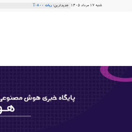
Ski
شنبه ۱۷ مرداد ۱۴۰۵
جدیدترین:
ربات T‑800
t
Consensus.app
هوش مصنوعی با تنش‌های اجتماعی چه
conten
هوشتاک
دستاورد تازه ایلان ماسک؛ هوش مصنو
طبیعی فارسی
|
Robotics
پایگاه
خبری
هوش
مصنوعی
www.hooshtaak.ir