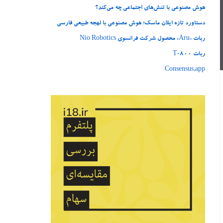
هوش مصنوعی با تنش‌های اجتماعی چه می‌کند؟
دستاورد تازه ایلان ماسک؛ هوش مصنوعی با لهجه طبیعی فارسی
ربات «Aru» محصول شرکت فرانسوی Nio Robotics
ربات T‑800
Consensus.app