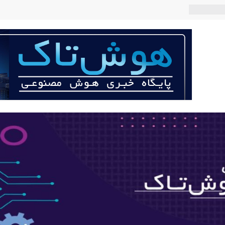
 می‌کند؟
عی با لهجه
ربات «Aru» محصول شرکت فرانسوی Nio