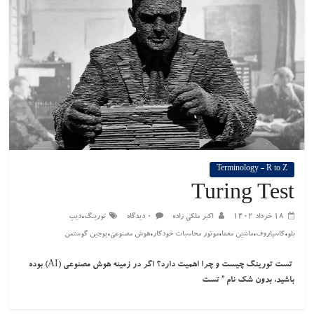
Terminology - R to Z
Turing Test
،
۱۸ خرداد ۱۴۰۲
اکبر ملکی زاده
۰ دیدگاه
تورینگ
دیپ
،
،
،
،
،
بلو
کاسپاروف
ماشین معما
موتور محاسبات خودکار
هوش مصنوعی
یوجین گوستمن
تست تورینگ چیست و چرا اهمیت دارد؟ اگر در زمینه هوش مصنوعی (AI) بوده
باشید، بدون شک نام ” تست