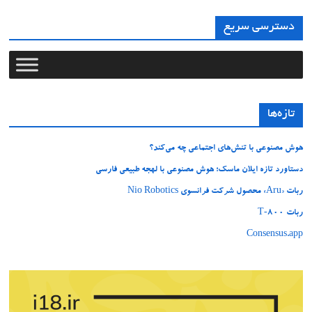
دسترسی سریع
تازه‌ها
هوش مصنوعی با تنش‌های اجتماعی چه می‌کند؟
دستاورد تازه ایلان ماسک؛ هوش مصنوعی با لهجه طبیعی فارسی
ربات «Aru» محصول شرکت فرانسوی Nio Robotics
ربات T‑800
Consensus.app