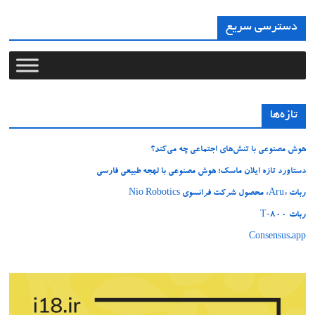
دسترسی سریع
تازه‌ها
هوش مصنوعی با تنش‌های اجتماعی چه می‌کند؟
دستاورد تازه ایلان ماسک؛ هوش مصنوعی با لهجه طبیعی فارسی
ربات «Aru» محصول شرکت فرانسوی Nio Robotics
ربات T‑800
Consensus.app