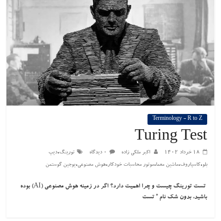
Terminology - R to Z
Turing Test
،
۱۸ خرداد ۱۴۰۲
اکبر ملکی زاده
۰ دیدگاه
تورینگ
دیپ
،
،
،
،
،
بلو
کاسپاروف
ماشین معما
موتور محاسبات خودکار
هوش مصنوعی
یوجین گوستمن
تست تورینگ چیست و چرا اهمیت دارد؟ اگر در زمینه هوش مصنوعی (AI) بوده
باشید، بدون شک نام ” تست