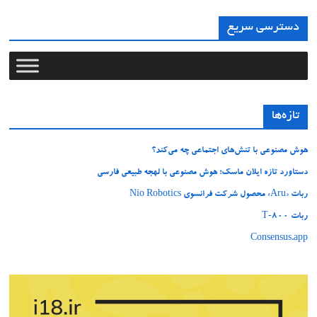
دسترسی سریع
تازه‌ها
هوش مصنوعی با تنش‌های اجتماعی چه می‌کند؟
دستاورد تازه ایلان ماسک؛ هوش مصنوعی با لهجه طبیعی فارسی
ربات «Aru» محصول شرکت فرانسوی Nio Robotics
ربات T‑800
Consensus.app