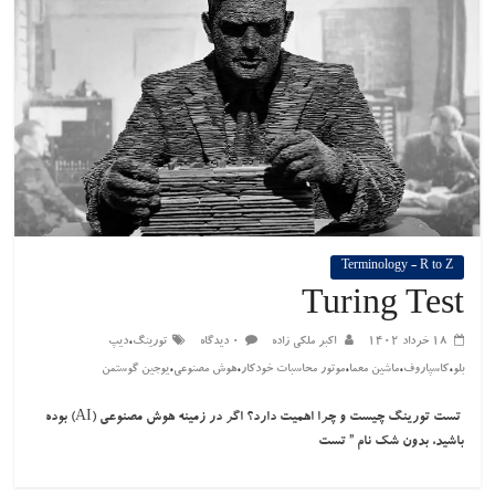
Terminology - R to Z
Turing Test
،
۱۸ خرداد ۱۴۰۲
اکبر ملکی زاده
۰ دیدگاه
تورینگ
دیپ
،
،
،
،
،
بلو
کاسپاروف
ماشین معما
موتور محاسبات خودکار
هوش مصنوعی
یوجین گوستمن
تست تورینگ چیست و چرا اهمیت دارد؟ اگر در زمینه هوش مصنوعی (AI) بوده
باشید، بدون شک نام ” تست