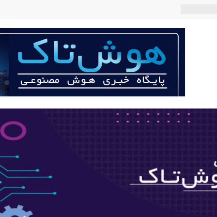
 می‌کند؟
عی با لهجه
ربات «Aru» محصول شرکت فرانسوی Nio