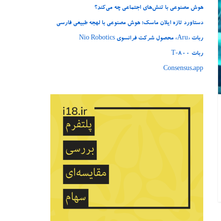
هوش مصنوعی با تنش‌های اجتماعی چه می‌کند؟
دستاورد تازه ایلان ماسک؛ هوش مصنوعی با لهجه طبیعی فارسی
ربات «Aru» محصول شرکت فرانسوی Nio Robotics
ربات T‑800
Consensus.app