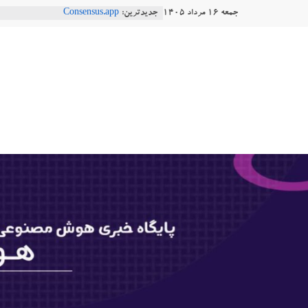
Ski
جمعه ۱۶ مرداد ۱۴۰۵
جدیدترین:
Consensus.app
t
هوش مصنوعی با تنش‌های اجتماعی چه
دستاورد تازه ایلان ماسک؛ هوش مصنو
conten
هوشتاک
طبیعی فارسی
Robotics
|
ربات T‑800
پایگاه
خبری
هوش
مصنوعی
www.hooshtaak.ir