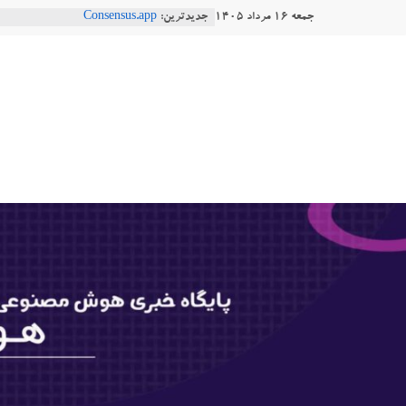
Ski
جمعه ۱۶ مرداد ۱۴۰۵
جدیدترین:
Consensus.app
t
هوش مصنوعی با تنش‌های اجتماعی چه
دستاورد تازه ایلان ماسک؛ هوش مصنو
conten
هوشتاک
طبیعی فارسی
Robotics
|
ربات T‑800
پایگاه
خبری
هوش
مصنوعی
www.hooshtaak.ir