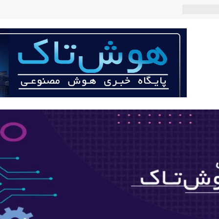
 می‌کند؟
عی با لهجه
ربات «Aru» محصول شرکت فرانسوی Nio