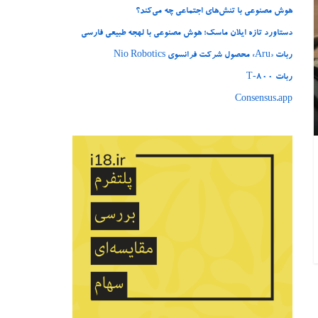
هوش مصنوعی با تنش‌های اجتماعی چه می‌کند؟
دستاورد تازه ایلان ماسک؛ هوش مصنوعی با لهجه طبیعی فارسی
ربات «Aru» محصول شرکت فرانسوی Nio Robotics
ربات T‑800
Consensus.app