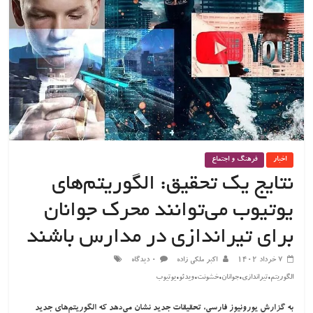
اخبار
فرهنگ و اجتماع
نتایج یک تحقیق: الگوریتم‌های
یوتیوب می‌توانند محرک جوانان
برای تیراندازی در مدارس باشند
۷ خرداد ۱۴۰۲
اکبر ملکی زاده
۰ دیدگاه
،
،
،
،
،
الگوریتم
تیراندازی
جوانان
خشونت
ویدئو
یوتیوب
به گزارش یورونیوز فارسی، تحقیقات جدید نشان می‌دهد که الگوریتم‌های جدید