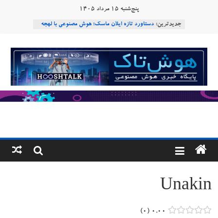
Ski
پنج‌شنبه ۱۵ مرداد ۱۴۰۵
t
جدیدترین:
دستاورد تازه ایلان ماسک؛ هوش مصنوعی با لهجه
conten
طبیعی فارسی
ربات «Aru» محصول شرکت فرانسوی Nio
هوشتاک
Robotics
ربات T‑800
|
Consensus.app
هوش مصنوعی با تنش‌های اجتماعی چه می‌کند؟
پایگاه
خبری
هوش
مصنوعی
Unakin
www.hooshtaak.ir
۰
۰.۰۰