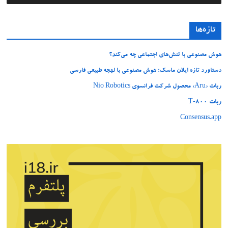
تازه‌ها
هوش مصنوعی با تنش‌های اجتماعی چه می‌کند؟
دستاورد تازه ایلان ماسک؛ هوش مصنوعی با لهجه طبیعی فارسی
ربات «Aru» محصول شرکت فرانسوی Nio Robotics
ربات T‑800
Consensus.app