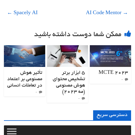
←
Spacely AI
AI Code Mentor
→
ممکن شما دوست داشته باشید
MCTE 2023
۵ ابزار برتر
تأثیر هوش
تشخیص محتوای
مصنوعی بر اعتماد
۰
هوش مصنوعی
در تعاملات انسانی
(مه ۲۰۲۳)
۰
۰
دسترسی سریع